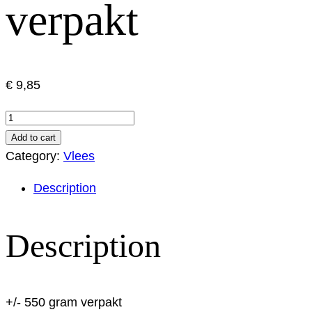
verpakt
€
9,85
Runder
braadvlees
Add to cart
+/-
Category:
Vlees
550
Description
gram
verpakt
quantity
Description
+/- 550 gram verpakt