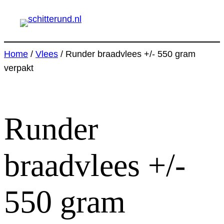
Ga
naar
de
inhoud
Home
/
Vlees
/ Runder braadvlees +/- 550 gram
verpakt
Runder
braadvlees +/-
550 gram